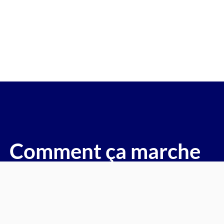
re gagée v.e.i accidenté v.g.e op
( Andrésy)
voitures, motos, camions, utilitaires, caravanes, camping-c
Comment ça marche