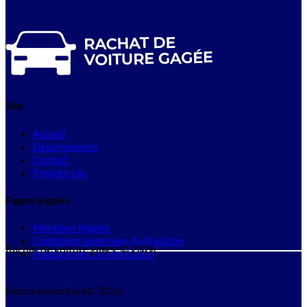
Site
Accueil
Départements
Contact
Prendre rdv
Pages légales
Mentions légales
Conditions générales d'utilisation
Rachat de voiture gagee © 2026
Politique de confidentialité
Reprisedevoiture© 2026