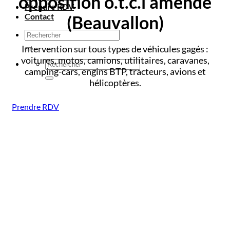
opposition o.t.c.i amende
Prendre RDV
Contact
(Beauvallon)
Intervention sur tous types de véhicules gagés :
voitures, motos, camions, utilitaires, caravanes,
camping-cars, engins BTP, tracteurs, avions et
hélicoptères.
Prendre RDV