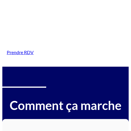
(Beauvallon)
Intervention sur tous types de véhicules gagés :
voitures, motos, camions, utilitaires, caravanes,
camping-cars, engins BTP, tracteurs, avions et
hélicoptères.
Prendre RDV
Comment ça marche