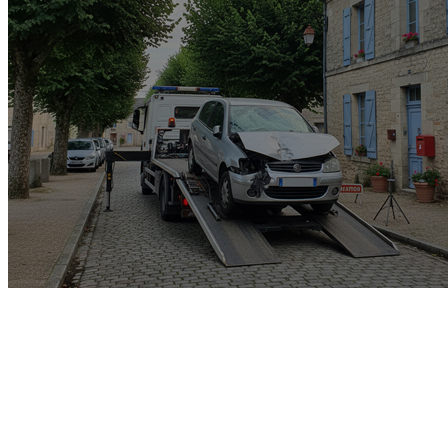
Garage rachat de voiture
gagée v.e.i accidenté v.g.e
opposition o.t.c.i amende