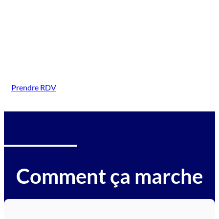
( Bouxwiller)
Intervention sur tous types de véhicules gagés :
voitures, motos, camions, utilitaires, caravanes,
camping-cars, engins BTP, tracteurs, avions et
hélicoptères.
Prendre RDV
Comment ça marche