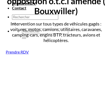
opposition o.t.c.i amende
(
Prendre RDV
Contact
Bouxwiller)
Intervention sur tous types de véhicules gagés :
voitures, motos, camions, utilitaires, caravanes,
camping-cars, engins BTP, tracteurs, avions et
hélicoptères.
Prendre RDV