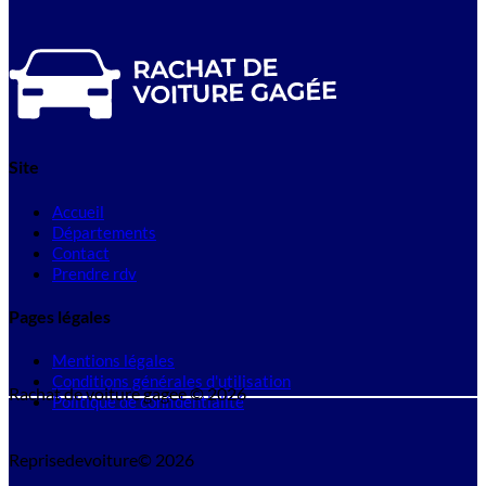
Site
Accueil
Départements
Contact
Prendre rdv
Pages légales
Mentions légales
Conditions générales d'utilisation
Rachat de voiture gagee © 2026
Politique de confidentialité
Reprisedevoiture© 2026