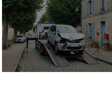
Garage rachat de voiture
gagée v.e.i accidenté v.g.e
opposition o.t.c.i amende