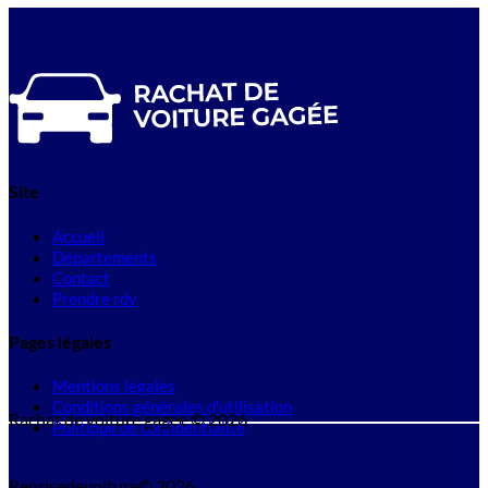
Site
Accueil
Départements
Contact
Prendre rdv
Pages légales
Mentions légales
Conditions générales d'utilisation
Rachat de voiture gagee © 2026
Politique de confidentialité
Reprisedevoiture© 2026