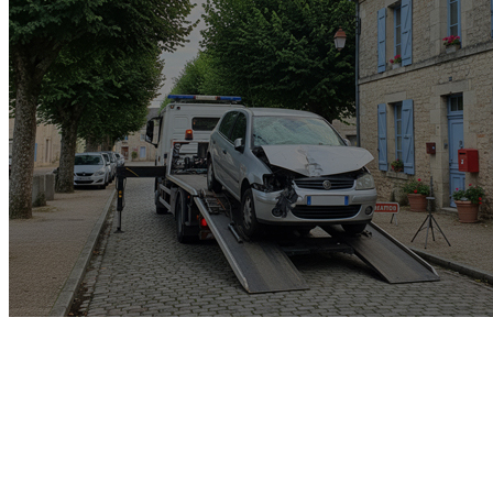
Garage rachat de voiture
gagée v.e.i accidenté v.g.e
opposition o.t.c.i amende