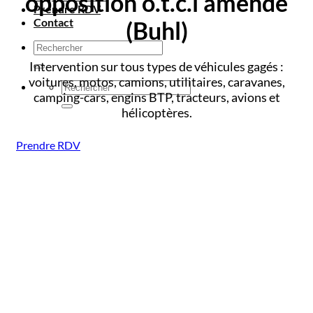
opposition o.t.c.i amende
Prendre RDV
Contact
(Buhl)
Intervention sur tous types de véhicules gagés :
voitures, motos, camions, utilitaires, caravanes,
camping-cars, engins BTP, tracteurs, avions et
hélicoptères.
Prendre RDV