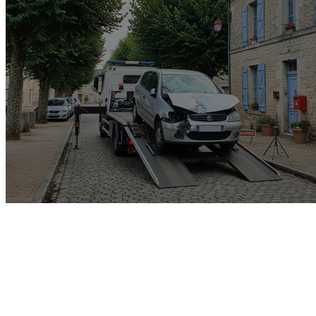
Garage rachat de voiture
gagée v.e.i accidenté v.g.e
opposition o.t.c.i amende