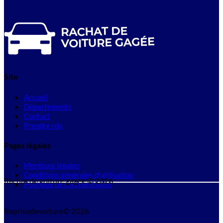
Site
Accueil
Départements
Contact
Prendre rdv
Pages légales
Mentions légales
Conditions générales d'utilisation
Rachat de voiture gagee © 2026
Politique de confidentialité
Reprisedevoiture© 2026