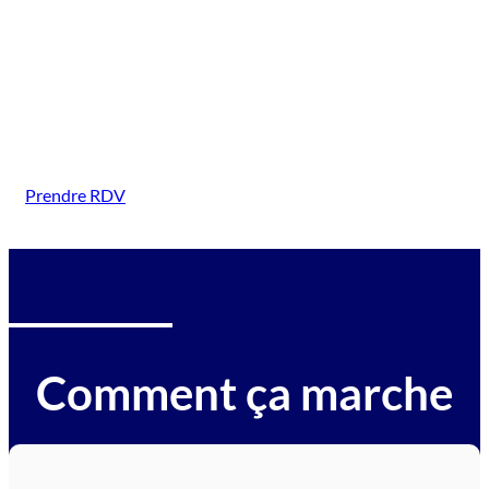
( Buhl)
Intervention sur tous types de véhicules gagés :
voitures, motos, camions, utilitaires, caravanes,
camping-cars, engins BTP, tracteurs, avions et
hélicoptères.
Prendre RDV
Comment ça marche