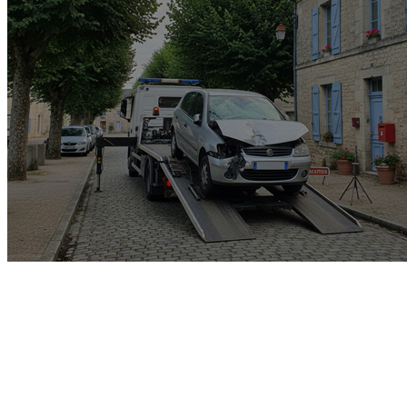
Garage rachat de voiture
gagée v.e.i accidenté v.g.e
opposition o.t.c.i amende