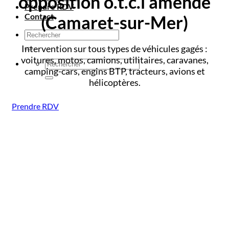
opposition o.t.c.i amende
Prendre RDV
Contact
(Camaret-sur-Mer)
Intervention sur tous types de véhicules gagés :
voitures, motos, camions, utilitaires, caravanes,
camping-cars, engins BTP, tracteurs, avions et
hélicoptères.
Prendre RDV