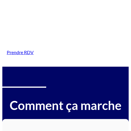
( Camaret-sur-Mer)
Intervention sur tous types de véhicules gagés :
voitures, motos, camions, utilitaires, caravanes,
camping-cars, engins BTP, tracteurs, avions et
hélicoptères.
Prendre RDV
Comment ça marche