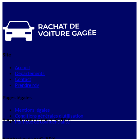
Site
Accueil
Départements
Contact
Prendre rdv
Pages légales
Mentions légales
Conditions générales d'utilisation
Rachat de voiture gagee © 2026
Politique de confidentialité
Reprisedevoiture© 2026