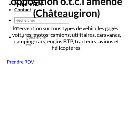
opposition o.t.c.i amende
Prendre RDV
Contact
(Châteaugiron)
Intervention sur tous types de véhicules gagés :
voitures, motos, camions, utilitaires, caravanes,
camping-cars, engins BTP, tracteurs, avions et
hélicoptères.
Prendre RDV