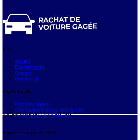
Site
Accueil
Départements
Contact
Prendre rdv
Pages légales
Mentions légales
Conditions générales d'utilisation
Rachat de voiture gagee © 2026
Politique de confidentialité
Reprisedevoiture© 2026