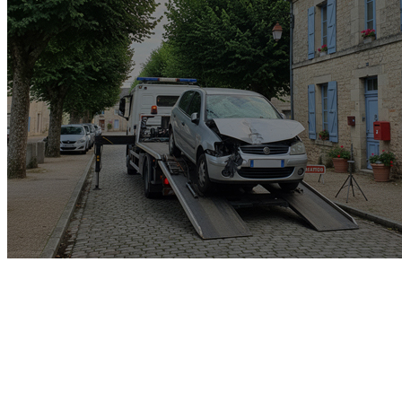
Garage rachat de voiture
gagée v.e.i accidenté v.g.e
opposition o.t.c.i amende