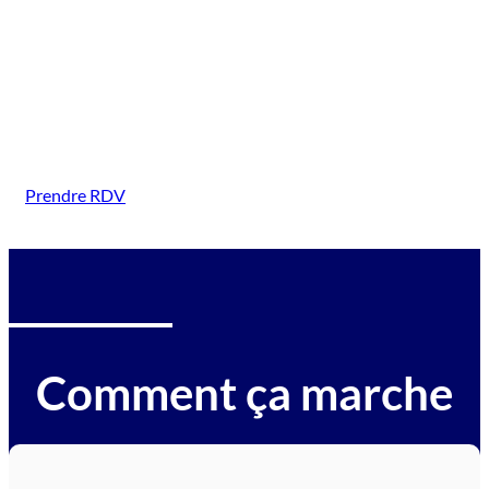
(Châteaugiron)
Intervention sur tous types de véhicules gagés :
voitures, motos, camions, utilitaires, caravanes,
camping-cars, engins BTP, tracteurs, avions et
hélicoptères.
Prendre RDV
Comment ça marche