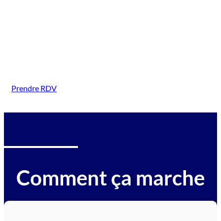
( Fessenheim)
Intervention sur tous types de véhicules gagés :
voitures, motos, camions, utilitaires, caravanes,
camping-cars, engins BTP, tracteurs, avions et
hélicoptères.
Prendre RDV
Comment ça marche