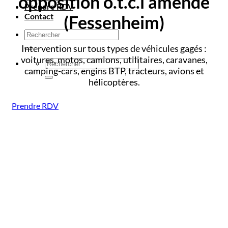
opposition o.t.c.i amende
Prendre RDV
Contact
(Fessenheim)
Intervention sur tous types de véhicules gagés :
voitures, motos, camions, utilitaires, caravanes,
camping-cars, engins BTP, tracteurs, avions et
hélicoptères.
Prendre RDV