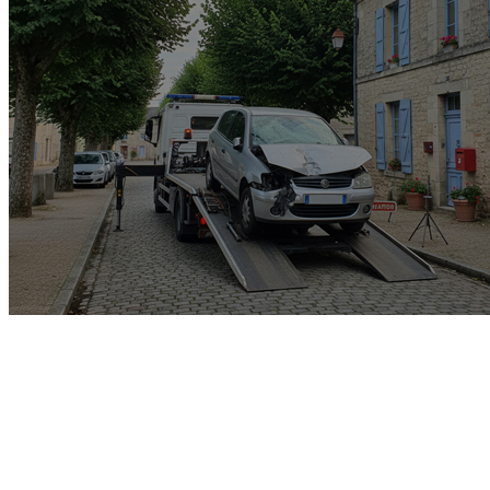
Garage rachat de voiture
gagée v.e.i accidenté v.g.e
opposition o.t.c.i amende