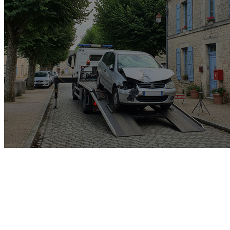
Garage rachat de voiture
gagée v.e.i accidenté v.g.e
opposition o.t.c.i amende