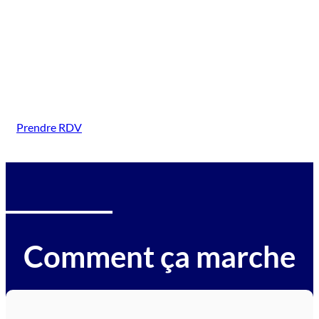
({Val-d-Oise-villes-(ville)})
Intervention sur tous types de véhicules gagés :
voitures, motos, camions, utilitaires, caravanes,
camping-cars, engins BTP, tracteurs, avions et
hélicoptères.
Prendre RDV
Comment ça marche