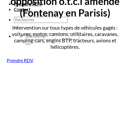
opposition o.t.c.i amende
Prendre RDV
Contact
(Fontenay en Parisis)
Intervention sur tous types de véhicules gagés :
voitures, motos, camions, utilitaires, caravanes,
camping-cars, engins BTP, tracteurs, avions et
hélicoptères.
Prendre RDV