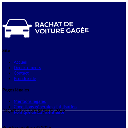
Site
Accueil
Départements
Contact
Prendre rdv
Pages légales
Mentions légales
Conditions générales d'utilisation
Rachat de voiture gagee © 2026
Politique de confidentialité
Reprisedevoiture© 2026