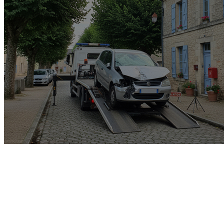
Garage rachat de voiture
gagée v.e.i accidenté v.g.e
opposition o.t.c.i amende