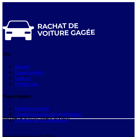
Site
Accueil
Départements
Contact
Prendre rdv
Pages légales
Mentions légales
Conditions générales d'utilisation
Rachat de voiture gagee © 2026
Politique de confidentialité
Reprisedevoiture© 2026