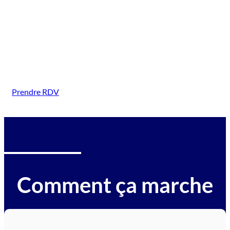
(Forges Les Bains)
Intervention sur tous types de véhicules gagés :
voitures, motos, camions, utilitaires, caravanes,
camping-cars, engins BTP, tracteurs, avions et
hélicoptères.
Prendre RDV
Comment ça marche