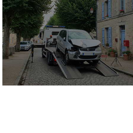
Garage rachat de voiture
gagée v.e.i accidenté v.g.e
opposition o.t.c.i amende