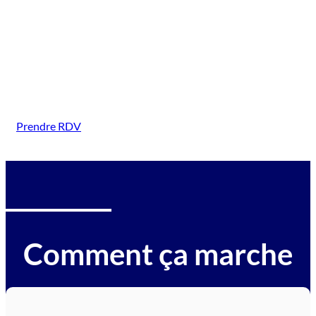
( Granges Aumontzey)
Intervention sur tous types de véhicules gagés :
voitures, motos, camions, utilitaires, caravanes,
camping-cars, engins BTP, tracteurs, avions et
hélicoptères
Prendre RDV
Comment ça marche