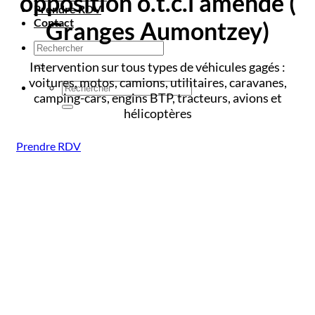
opposition o.t.c.i amende
(
Prendre RDV
Contact
Granges Aumontzey)
Intervention sur tous types de véhicules gagés :
voitures, motos, camions, utilitaires, caravanes,
camping-cars, engins BTP, tracteurs, avions et
hélicoptères
Prendre RDV