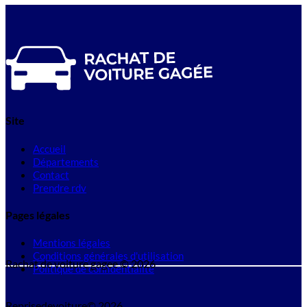
Site
Accueil
Départements
Contact
Prendre rdv
Pages légales
Mentions légales
Conditions générales d'utilisation
Rachat de voiture gagee © 2026
Politique de confidentialité
Reprisedevoiture© 2026