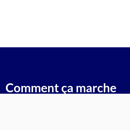
re gagée v.e.i accidenté v.g.e op
( Hadol)
voitures, motos, camions, utilitaires, caravanes, camping-c
Comment ça marche