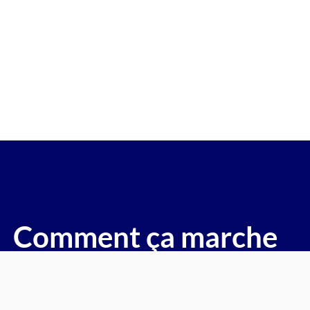
re gagée v.e.i accidenté v.g.e op
( Hagondange)
voitures, motos, camions, utilitaires, caravanes, camping-ca
Comment ça marche