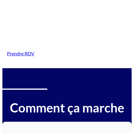
( Hettange Grande)
Intervention sur tous types de véhicules gagés :
voitures, motos, camions, utilitaires, caravanes,
camping-cars, engins BTP, tracteurs, avions et
hélicoptères.
Prendre RDV
Comment ça marche