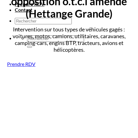
opposition o.t.c.i amende
Prendre RDV
Contact
(Hettange Grande)
Intervention sur tous types de véhicules gagés :
voitures, motos, camions, utilitaires, caravanes,
camping-cars, engins BTP, tracteurs, avions et
hélicoptères.
Prendre RDV