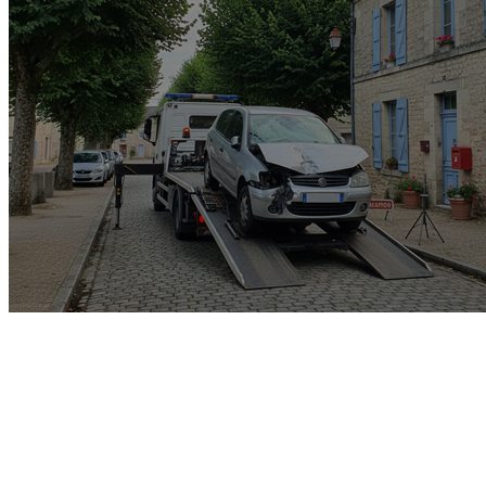
Garage rachat de voiture
gagée v.e.i accidenté v.g.e
opposition o.t.c.i amende