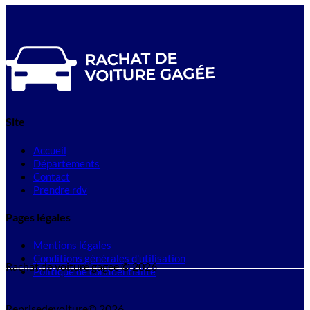
Site
Accueil
Départements
Contact
Prendre rdv
Pages légales
Mentions légales
Conditions générales d'utilisation
Rachat de voiture gagee © 2026
Politique de confidentialité
Reprisedevoiture© 2026