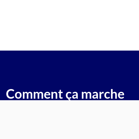
re gagée v.e.i accidenté v.g.e op
(Igny)
voitures, motos, camions, utilitaires, caravanes, camping-ca
Comment ça marche