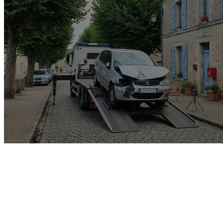
Garage rachat de voiture
gagée v.e.i accidenté v.g.e
opposition o.t.c.i amende