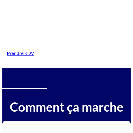
( Issenheim)
Intervention sur tous types de véhicules gagés :
voitures, motos, camions, utilitaires, caravanes,
camping-cars, engins BTP, tracteurs, avions et
hélicoptères.
Prendre RDV
Comment ça marche