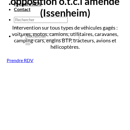
opposition o.t.c.i amende
Prendre RDV
Contact
(Issenheim)
Intervention sur tous types de véhicules gagés :
voitures, motos, camions, utilitaires, caravanes,
camping-cars, engins BTP, tracteurs, avions et
hélicoptères.
Prendre RDV