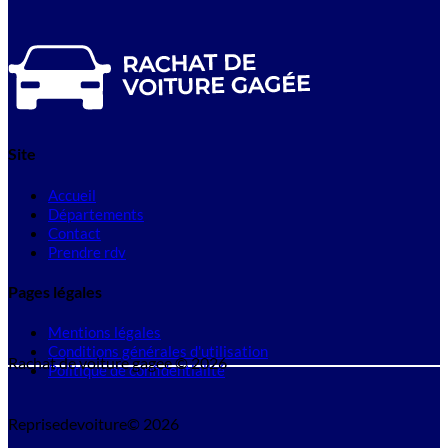
Site
Accueil
Départements
Contact
Prendre rdv
Pages légales
Mentions légales
Conditions générales d'utilisation
Rachat de voiture gagee © 2026
Politique de confidentialité
Reprisedevoiture© 2026