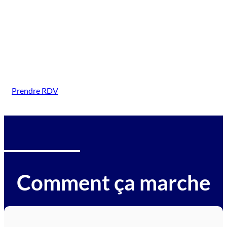
(La Chapelle Thouarault)
Intervention sur tous types de véhicules gagés :
voitures, motos, camions, utilitaires, caravanes,
camping-cars, engins BTP, tracteurs, avions et
hélicoptères.
Prendre RDV
Comment ça marche