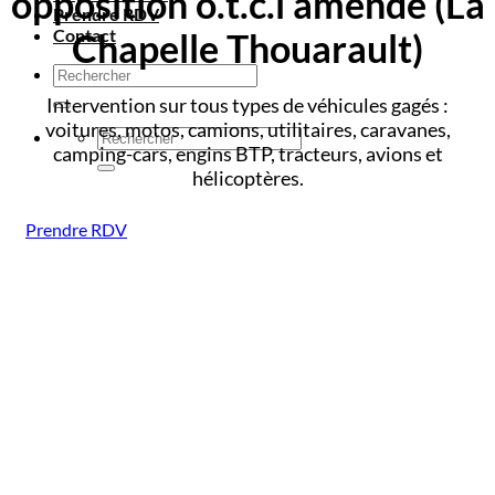
opposition o.t.c.i amende
(La
Prendre RDV
Contact
Chapelle Thouarault)
Intervention sur tous types de véhicules gagés :
voitures, motos, camions, utilitaires, caravanes,
camping-cars, engins BTP, tracteurs, avions et
hélicoptères.
Prendre RDV