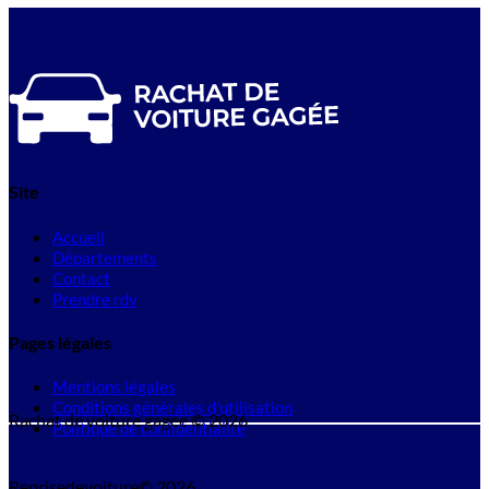
Site
Accueil
Départements
Contact
Prendre rdv
Pages légales
Mentions légales
Conditions générales d'utilisation
Rachat de voiture gagee © 2026
Politique de confidentialité
Reprisedevoiture© 2026