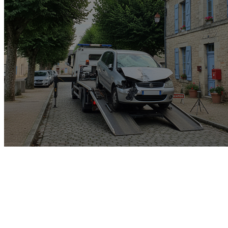
Garage rachat de voiture
gagée v.e.i accidenté v.g.e
opposition o.t.c.i amende