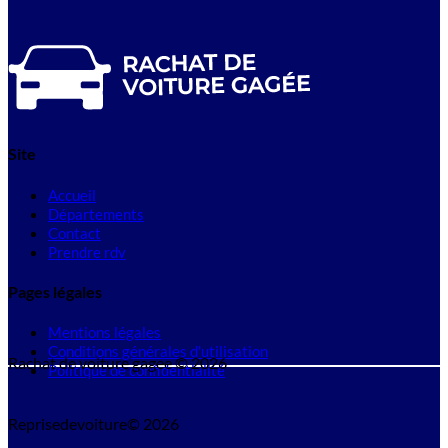
Site
Accueil
Départements
Contact
Prendre rdv
Pages légales
Mentions légales
Conditions générales d'utilisation
Rachat de voiture gagee © 2026
Politique de confidentialité
Reprisedevoiture© 2026