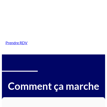
(La Richardais)
Intervention sur tous types de véhicules gagés :
voitures, motos, camions, utilitaires, caravanes,
camping-cars, engins BTP, tracteurs, avions et
hélicoptères.
Prendre RDV
Comment ça marche