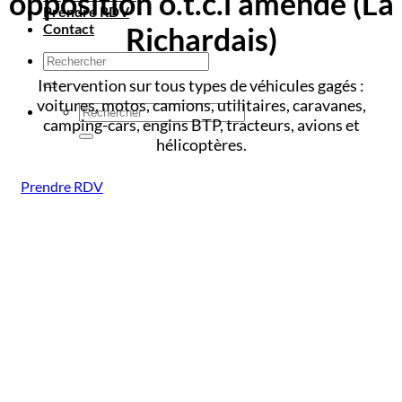
opposition o.t.c.i amende
(La
Prendre RDV
Contact
Richardais)
Intervention sur tous types de véhicules gagés :
voitures, motos, camions, utilitaires, caravanes,
camping-cars, engins BTP, tracteurs, avions et
hélicoptères.
Prendre RDV