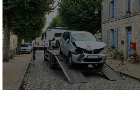
Garage rachat de voiture
gagée v.e.i accidenté v.g.e
opposition o.t.c.i amende