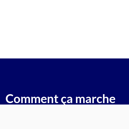
re gagée v.e.i accidenté v.g.e op
(Le Coudray Montceaux)
voitures, motos, camions, utilitaires, caravanes, camping-ca
Comment ça marche