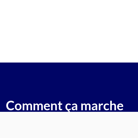
re gagée v.e.i accidenté v.g.e op
( Les Pavillons Sous Bois)
voitures, motos, camions, utilitaires, caravanes, camping-ca
Comment ça marche