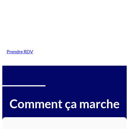
(Liffré)
Intervention sur tous types de véhicules gagés :
voitures, motos, camions, utilitaires, caravanes,
camping-cars, engins BTP, tracteurs, avions et
hélicoptères.
Prendre RDV
Comment ça marche