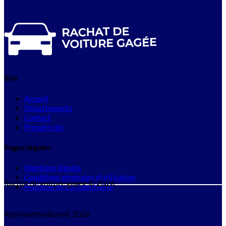
Site
Accueil
Départements
Contact
Prendre rdv
Pages légales
Mentions légales
Conditions générales d'utilisation
Rachat de voiture gagee © 2026
Politique de confidentialité
Reprisedevoiture© 2026