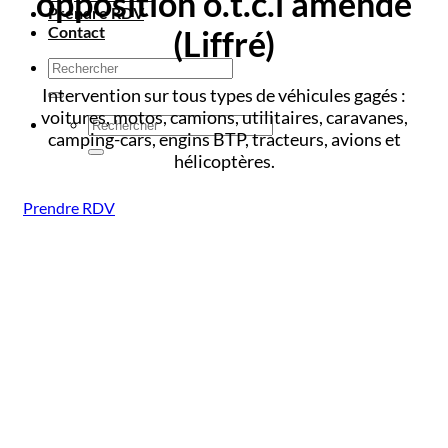
opposition o.t.c.i amende
Prendre RDV
Contact
(Liffré)
Intervention sur tous types de véhicules gagés :
voitures, motos, camions, utilitaires, caravanes,
camping-cars, engins BTP, tracteurs, avions et
hélicoptères.
Prendre RDV