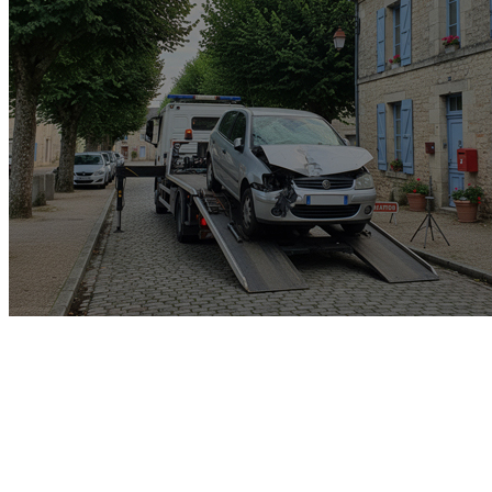
Garage rachat de voiture
gagée v.e.i accidenté v.g.e
opposition o.t.c.i amende