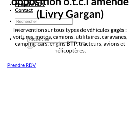
opposition o.t.c.i amende
Prendre RDV
Contact
(Livry Gargan)
Intervention sur tous types de véhicules gagés :
voitures, motos, camions, utilitaires, caravanes,
camping-cars, engins BTP, tracteurs, avions et
hélicoptères.
Prendre RDV