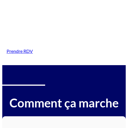
( Livry Gargan)
Intervention sur tous types de véhicules gagés :
voitures, motos, camions, utilitaires, caravanes,
camping-cars, engins BTP, tracteurs, avions et
hélicoptères.
Prendre RDV
Comment ça marche