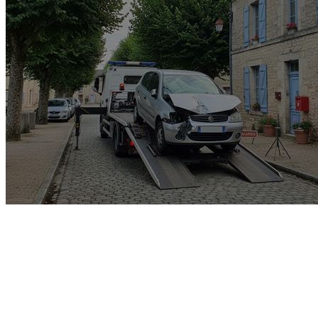
Garage rachat de voiture
gagée v.e.i accidenté v.g.e
opposition o.t.c.i amende