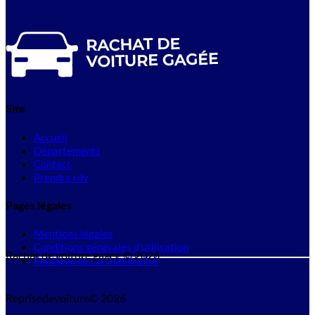
Site
Accueil
Départements
Contact
Prendre rdv
Pages légales
Mentions légales
Conditions générales d'utilisation
Rachat de voiture gagee © 2026
Politique de confidentialité
Reprisedevoiture© 2026