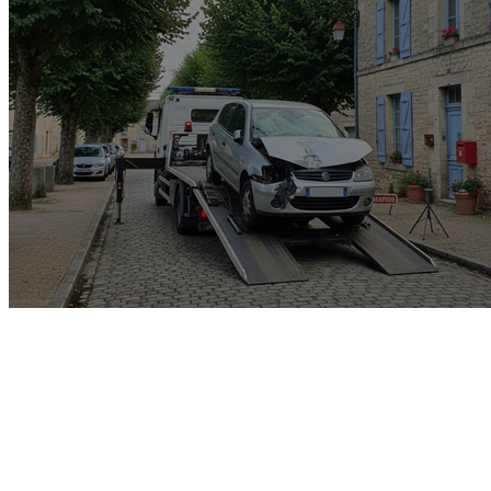
Garage rachat de voiture
gagée v.e.i accidenté v.g.e
opposition o.t.c.i amende