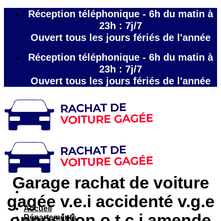
Passer
Réception téléphonique - 6h du matin à
au
23h : 7j/7
contenu
Ouvert tous les jours fériés de l'année
Réception téléphonique - 6h du matin à
23h : 7j/7
Ouvert tous les jours fériés de l'année
Garage rachat de voiture
gagée v.e.i accidenté v.g.e
Accueil
opposition o.t.c.i amende
Départements