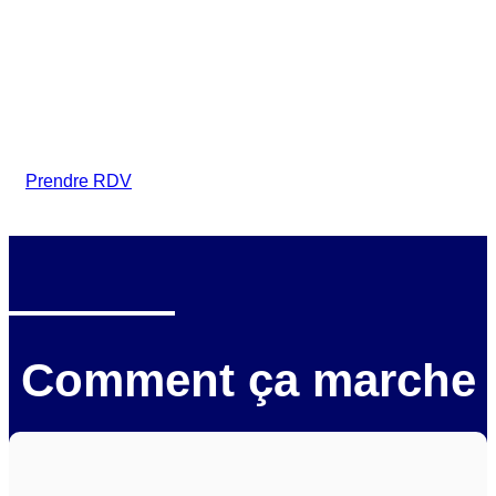
(Martigné Ferchaud)
Intervention sur tous types de véhicules gagés :
voitures, motos, camions, utilitaires, caravanes,
camping-cars, engins BTP, tracteurs, avions et
hélicoptères.
Prendre RDV
Comment ça marche