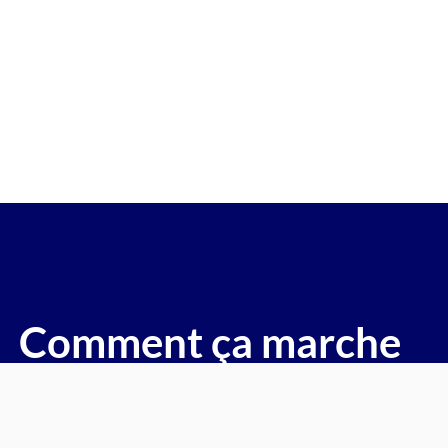
re gagée v.e.i accidenté v.g.e op
( Mirecourt)
voitures, motos, camions, utilitaires, caravanes, camping-c
Comment ça marche