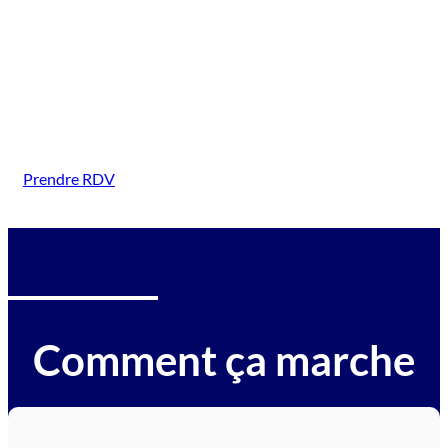
(Morigny Champigny)
Intervention sur tous types de véhicules gagés :
voitures, motos, camions, utilitaires, caravanes,
camping-cars, engins BTP, tracteurs, avions et
hélicoptères.
Prendre RDV
Comment ça marche