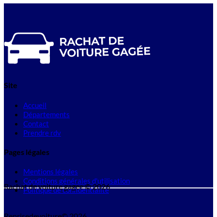
Site
Accueil
Départements
Contact
Prendre rdv
Pages légales
Mentions légales
Conditions générales d'utilisation
Rachat de voiture gagee © 2026
Politique de confidentialité
Reprisedevoiture© 2026