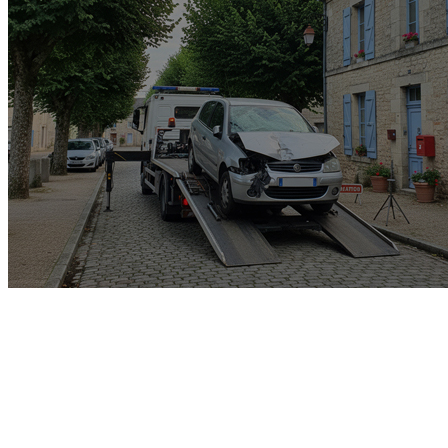
Garage rachat de voiture
gagée v.e.i accidenté v.g.e
opposition o.t.c.i amende