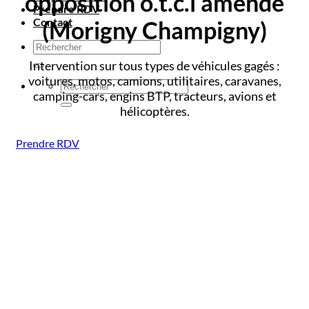
opposition o.t.c.i amende
Prendre RDV
Contact
(Morigny Champigny)
Intervention sur tous types de véhicules gagés :
voitures, motos, camions, utilitaires, caravanes,
camping-cars, engins BTP, tracteurs, avions et
hélicoptères.
Prendre RDV