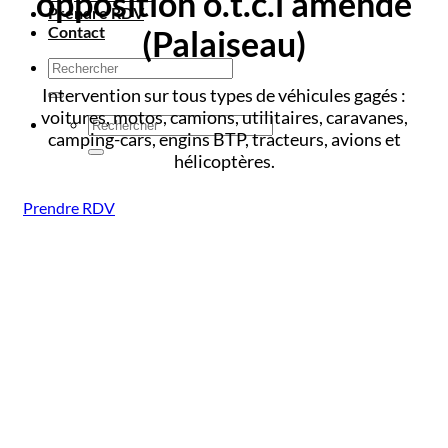
opposition o.t.c.i amende
Prendre RDV
Contact
(Palaiseau)
Intervention sur tous types de véhicules gagés :
voitures, motos, camions, utilitaires, caravanes,
camping-cars, engins BTP, tracteurs, avions et
hélicoptères.
Prendre RDV