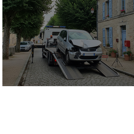
Garage rachat de voiture
gagée v.e.i accidenté v.g.e
opposition o.t.c.i amende