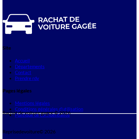
Site
Accueil
Départements
Contact
Prendre rdv
Pages légales
Mentions légales
Conditions générales d'utilisation
Rachat de voiture gagee © 2026
Politique de confidentialité
Reprisedevoiture© 2026