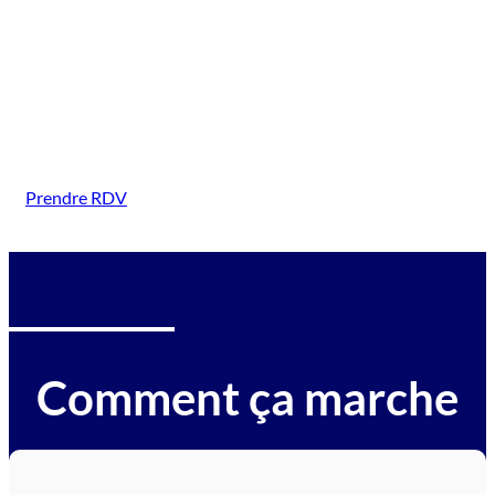
(Palaiseau)
Intervention sur tous types de véhicules gagés :
voitures, motos, camions, utilitaires, caravanes,
camping-cars, engins BTP, tracteurs, avions et
hélicoptères.
Prendre RDV
Comment ça marche