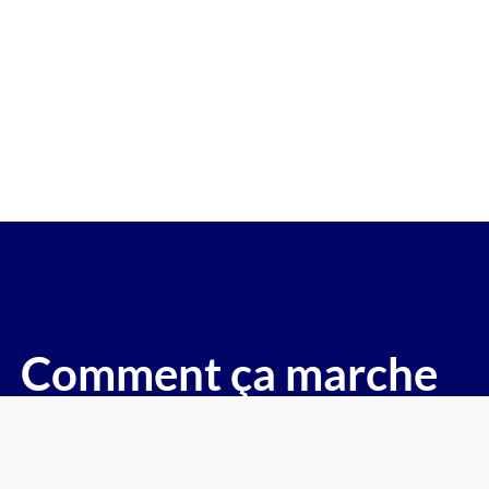
re gagée v.e.i accidenté v.g.e op
( Pierrefitte sur Seine)
voitures, motos, camions, utilitaires, caravanes, camping-ca
Comment ça marche