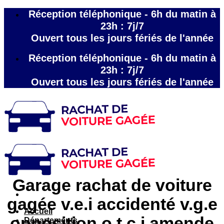
Passer
Réception téléphonique - 6h du matin à
au
23h : 7j/7
contenu
Ouvert tous les jours fériés de l'année
Réception téléphonique - 6h du matin à
23h : 7j/7
Ouvert tous les jours fériés de l'année
Garage rachat de voiture
gagée v.e.i accidenté v.g.e
Accueil
opposition o.t.c.i amende
Départements