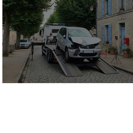
Garage rachat de voiture
gagée v.e.i accidenté v.g.e
opposition o.t.c.i amende