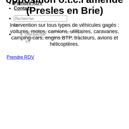
Prendre RDV
(Presles en Brie)
Contact
Intervention sur tous types de véhicules gagés :
voitures, motos, camions, utilitaires, caravanes,
camping-cars, engins BTP, tracteurs, avions et
hélicoptères.
Prendre RDV