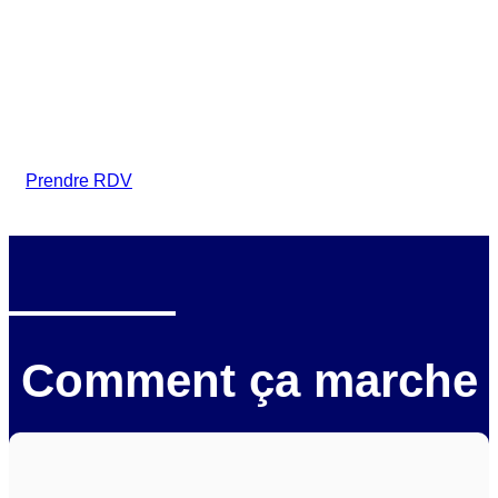
({Seine-et-Marne(ville)})
Intervention sur tous types de véhicules gagés :
voitures, motos, camions, utilitaires, caravanes,
camping-cars, engins BTP, tracteurs, avions et
hélicoptères.
Prendre RDV
Comment ça marche