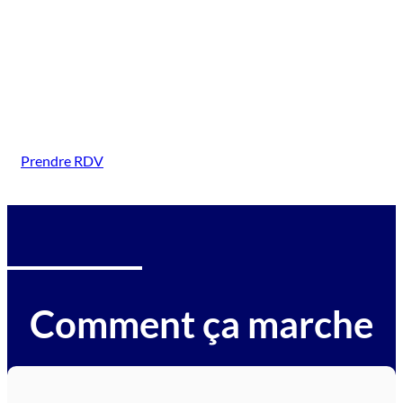
(Pussay)
Intervention sur tous types de véhicules gagés :
voitures, motos, camions, utilitaires, caravanes,
camping-cars, engins BTP, tracteurs, avions et
hélicoptères.
Prendre RDV
Comment ça marche