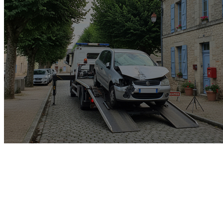
Garage rachat de voiture
gagée v.e.i accidenté v.g.e
opposition o.t.c.i amende