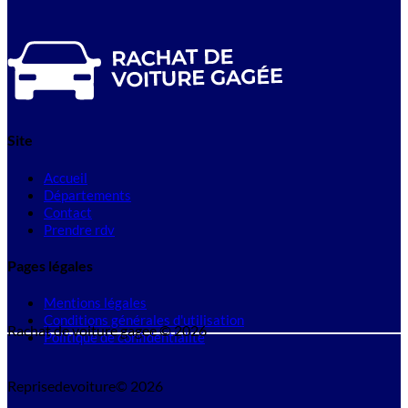
Site
Accueil
Départements
Contact
Prendre rdv
Pages légales
Mentions légales
Conditions générales d'utilisation
Rachat de voiture gagee © 2026
Politique de confidentialité
Reprisedevoiture© 2026