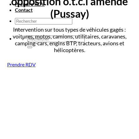
opposition o.t.c.i amende
Prendre RDV
Contact
(Pussay)
Intervention sur tous types de véhicules gagés :
voitures, motos, camions, utilitaires, caravanes,
camping-cars, engins BTP, tracteurs, avions et
hélicoptères.
Prendre RDV