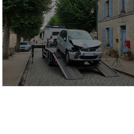
Garage rachat de voiture
gagée v.e.i accidenté v.g.e
opposition o.t.c.i amende