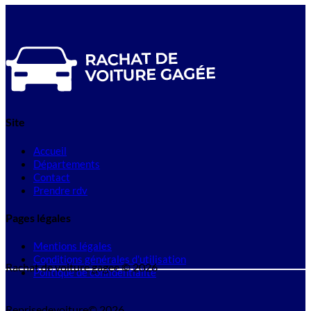
Site
Accueil
Départements
Contact
Prendre rdv
Pages légales
Mentions légales
Conditions générales d'utilisation
Rachat de voiture gagee © 2026
Politique de confidentialité
Reprisedevoiture© 2026