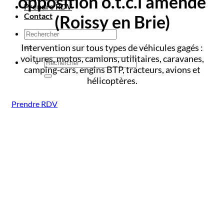
opposition o.t.c.i amende
Prendre RDV
Contact
(Roissy en Brie)
Intervention sur tous types de véhicules gagés :
voitures, motos, camions, utilitaires, caravanes,
camping-cars, engins BTP, tracteurs, avions et
hélicoptères.
Prendre RDV