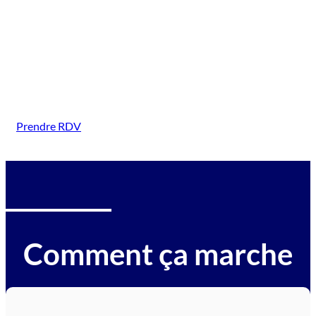
({Seine-et-Marne(ville)})
Intervention sur tous types de véhicules gagés :
voitures, motos, camions, utilitaires, caravanes,
camping-cars, engins BTP, tracteurs, avions et
hélicoptères.
Prendre RDV
Comment ça marche