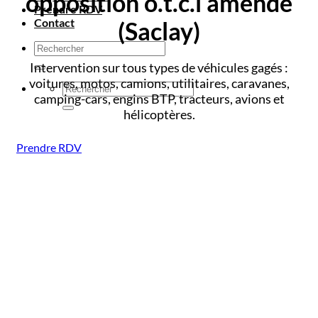
opposition o.t.c.i amende
Prendre RDV
Contact
(Saclay)
Intervention sur tous types de véhicules gagés :
voitures, motos, camions, utilitaires, caravanes,
camping-cars, engins BTP, tracteurs, avions et
hélicoptères.
Prendre RDV