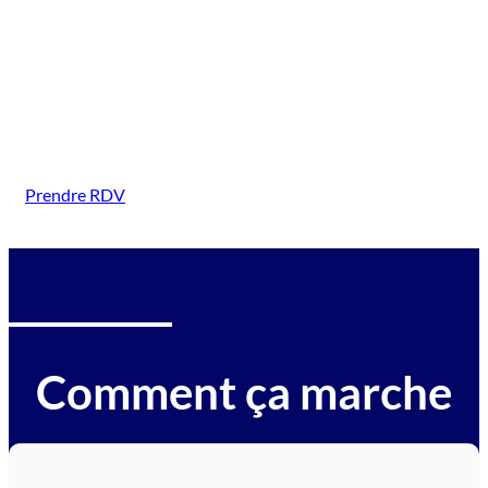
(Saclay)
Intervention sur tous types de véhicules gagés :
voitures, motos, camions, utilitaires, caravanes,
camping-cars, engins BTP, tracteurs, avions et
hélicoptères.
Prendre RDV
Comment ça marche