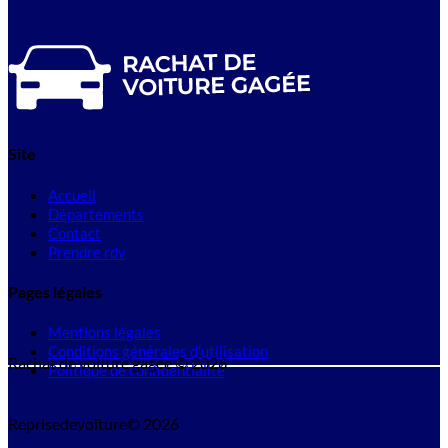
Site
Accueil
Départements
Contact
Prendre rdv
Pages légales
Mentions légales
Conditions générales d'utilisation
Rachat de voiture gagee © 2026
Politique de confidentialité
Reprisedevoiture© 2026