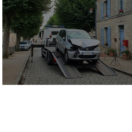
Garage rachat de voiture
gagée v.e.i accidenté v.g.e
opposition o.t.c.i amende