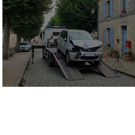
Garage rachat de voiture
gagée v.e.i accidenté v.g.e
opposition o.t.c.i amende