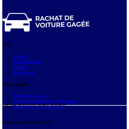
Site
Accueil
Départements
Contact
Prendre rdv
Pages légales
Mentions légales
Conditions générales d'utilisation
Rachat de voiture gagee © 2026
Politique de confidentialité
Reprisedevoiture© 2026