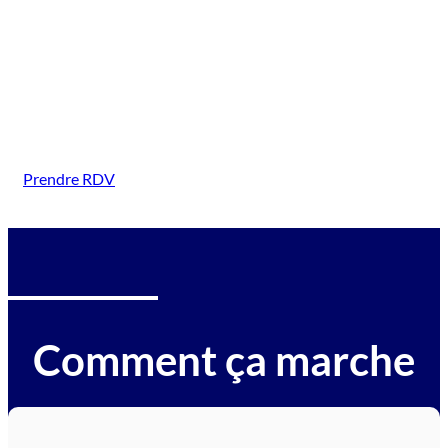
({Seine-et-Marne(ville)})
Intervention sur tous types de véhicules gagés :
voitures, motos, camions, utilitaires, caravanes,
camping-cars, engins BTP, tracteurs, avions et
hélicoptères.
Prendre RDV
Comment ça marche