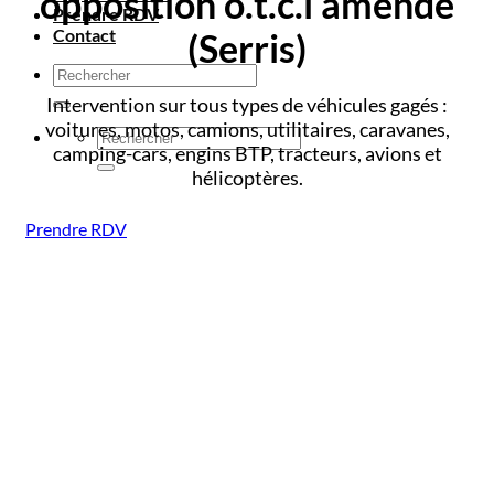
opposition o.t.c.i amende
Prendre RDV
Contact
(Serris)
Intervention sur tous types de véhicules gagés :
voitures, motos, camions, utilitaires, caravanes,
camping-cars, engins BTP, tracteurs, avions et
hélicoptères.
Prendre RDV