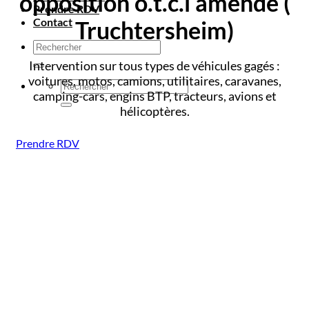
opposition o.t.c.i amende
(
Prendre RDV
Contact
Truchtersheim)
Intervention sur tous types de véhicules gagés :
voitures, motos, camions, utilitaires, caravanes,
camping-cars, engins BTP, tracteurs, avions et
hélicoptères.
Prendre RDV