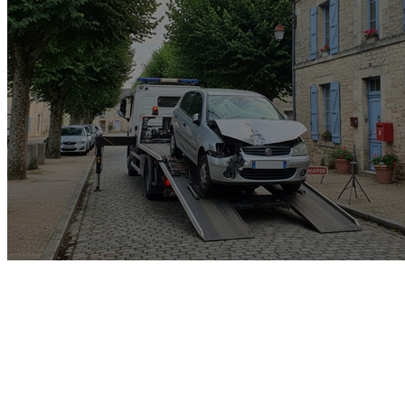
Garage rachat de voiture
gagée v.e.i accidenté v.g.e
opposition o.t.c.i amende