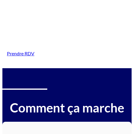
( Truchtersheim)
Intervention sur tous types de véhicules gagés :
voitures, motos, camions, utilitaires, caravanes,
camping-cars, engins BTP, tracteurs, avions et
hélicoptères.
Prendre RDV
Comment ça marche