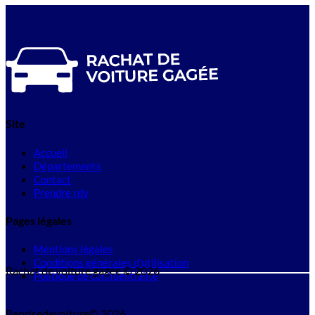
Site
Accueil
Départements
Contact
Prendre rdv
Pages légales
Mentions légales
Conditions générales d'utilisation
Rachat de voiture gagee © 2026
Politique de confidentialité
Reprisedevoiture© 2026