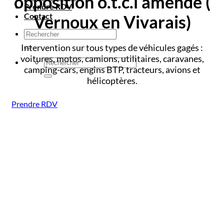
opposition o.t.c.i amende
(
Prendre RDV
Contact
Vernoux en Vivarais)
Intervention sur tous types de véhicules gagés :
voitures, motos, camions, utilitaires, caravanes,
camping-cars, engins BTP, tracteurs, avions et
hélicoptères.
Prendre RDV