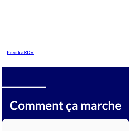
( Vernoux en Vivarais)
Intervention sur tous types de véhicules gagés :
voitures, motos, camions, utilitaires, caravanes,
camping-cars, engins BTP, tracteurs, avions et
hélicoptères.
Prendre RDV
Comment ça marche