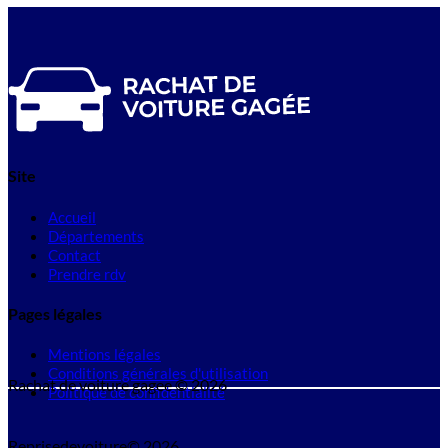
Site
Accueil
Départements
Contact
Prendre rdv
Pages légales
Mentions légales
Conditions générales d'utilisation
Rachat de voiture gagee © 2026
Politique de confidentialité
Reprisedevoiture© 2026