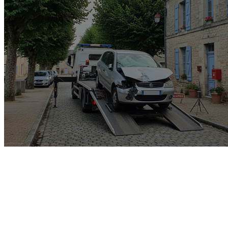
Garage rachat de voiture
gagée v.e.i accidenté v.g.e
opposition o.t.c.i amende