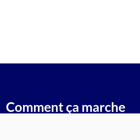
re gagée v.e.i accidenté v.g.e op
({Seine-et-Marne(ville)})
voitures, motos, camions, utilitaires, caravanes, camping-ca
Comment ça marche