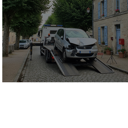
Garage rachat de voiture
gagée v.e.i accidenté v.g.e
opposition o.t.c.i amende