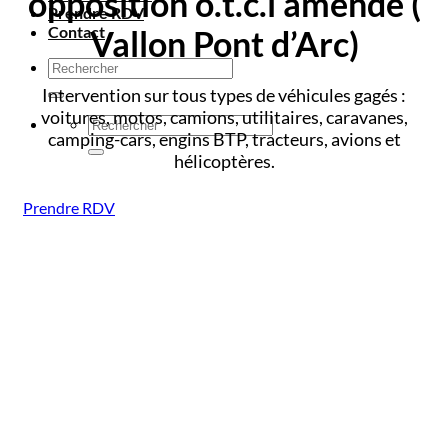
opposition o.t.c.i amende
(
Prendre RDV
Contact
Vallon Pont d’Arc)
Intervention sur tous types de véhicules gagés :
voitures, motos, camions, utilitaires, caravanes,
camping-cars, engins BTP, tracteurs, avions et
hélicoptères.
Prendre RDV