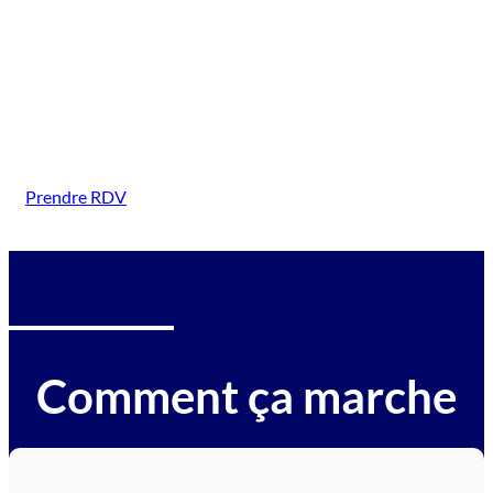
( Vallon Pont d’Arc)
Intervention sur tous types de véhicules gagés :
voitures, motos, camions, utilitaires, caravanes,
camping-cars, engins BTP, tracteurs, avions et
hélicoptères.
Prendre RDV
Comment ça marche