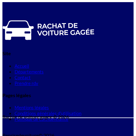
Site
Accueil
Départements
Contact
Prendre rdv
Pages légales
Mentions légales
Conditions générales d'utilisation
Rachat de voiture gagee © 2026
Politique de confidentialité
Reprisedevoiture© 2026